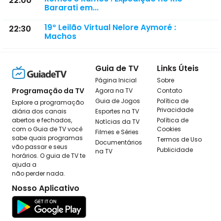
22:00
Bararati em...
19º Leilão Virtual Nelore Aymoré :
22:30
Machos
Guia de TV
Links Úteis
Página Inicial
Sobre
Programação da TV
Agora na TV
Contato
Guia de Jogos
Política de
Explore a programação
Privacidade
diária dos canais
Esportes na TV
abertos e fechados,
Política de
Notícias da TV
com o Guia de TV você
Cookies
Filmes e Séries
sabe quais programas
Termos de Uso
Documentários
vão passar e seus
Publicidade
na TV
horários. O guia de TV te
ajuda a
não perder nada.
Nosso Aplicativo