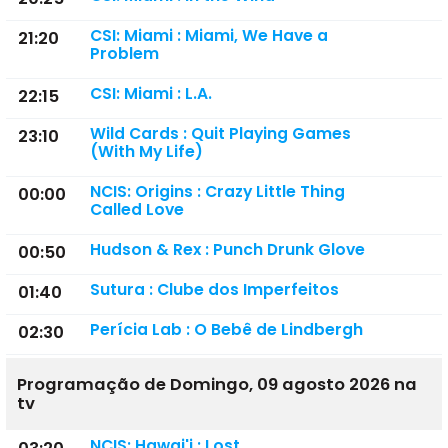
CSI: Miami : Miami, We Have a
21:20
Problem
CSI: Miami : L.A.
22:15
Wild Cards : Quit Playing Games
23:10
(With My Life)
NCIS: Origins : Crazy Little Thing
00:00
Called Love
Hudson & Rex : Punch Drunk Glove
00:50
Sutura : Clube dos Imperfeitos
01:40
Perícia Lab : O Bebê de Lindbergh
02:30
Programação de Domingo, 09 agosto 2026 na
tv
NCIS: Hawai'i : Lost