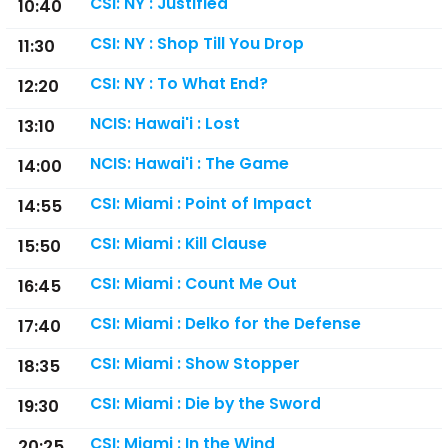
CSI: NY : Justified
10:40
CSI: NY : Shop Till You Drop
11:30
CSI: NY : To What End?
12:20
NCIS: Hawai'i : Lost
13:10
NCIS: Hawai'i : The Game
14:00
CSI: Miami : Point of Impact
14:55
CSI: Miami : Kill Clause
15:50
CSI: Miami : Count Me Out
16:45
CSI: Miami : Delko for the Defense
17:40
CSI: Miami : Show Stopper
18:35
CSI: Miami : Die by the Sword
19:30
CSI: Miami : In the Wind
20:25