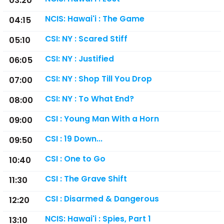
03:20
NCIS: Hawai'i : The Game
04:15
CSI: NY : Scared Stiff
05:10
CSI: NY : Justified
06:05
CSI: NY : Shop Till You Drop
07:00
CSI: NY : To What End?
08:00
CSI : Young Man With a Horn
09:00
CSI : 19 Down...
09:50
CSI : One to Go
10:40
CSI : The Grave Shift
11:30
CSI : Disarmed & Dangerous
12:20
NCIS: Hawai'i : Spies, Part 1
13:10