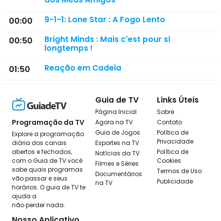
9-1-1: Lone Star : A Fogo Lento
00:00
Bright Minds : Mais c'est pour si
00:50
longtemps !
Reação em Cadeia
01:50
Guia de TV
Links Úteis
Página Inicial
Sobre
Programação da TV
Agora na TV
Contato
Guia de Jogos
Política de
Explore a programação
Privacidade
diária dos canais
Esportes na TV
abertos e fechados,
Política de
Notícias da TV
com o Guia de TV você
Cookies
Filmes e Séries
sabe quais programas
Termos de Uso
Documentários
vão passar e seus
Publicidade
na TV
horários. O guia de TV te
ajuda a
não perder nada.
Nosso Aplicativo