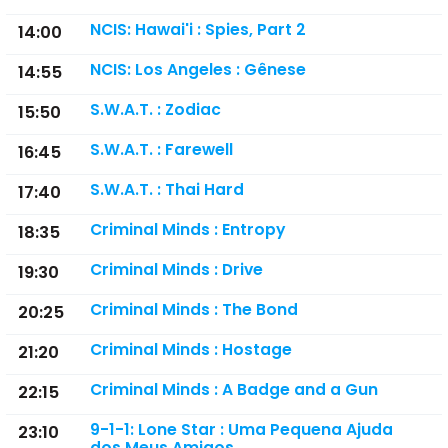
NCIS: Hawai'i : Spies, Part 2
14:00
NCIS: Los Angeles : Gênese
14:55
S.W.A.T. : Zodiac
15:50
S.W.A.T. : Farewell
16:45
S.W.A.T. : Thai Hard
17:40
Criminal Minds : Entropy
18:35
Criminal Minds : Drive
19:30
Criminal Minds : The Bond
20:25
Criminal Minds : Hostage
21:20
Criminal Minds : A Badge and a Gun
22:15
9-1-1: Lone Star : Uma Pequena Ajuda
23:10
dos Meus Amigos