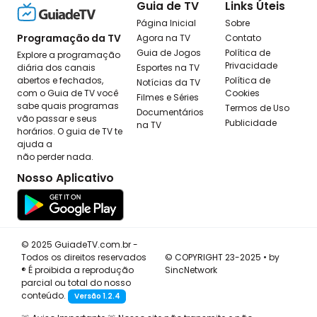
Guia de TV
Links Úteis
Página Inicial
Sobre
Programação da TV
Agora na TV
Contato
Guia de Jogos
Política de
Explore a programação
Privacidade
diária dos canais
Esportes na TV
abertos e fechados,
Política de
Notícias da TV
com o Guia de TV você
Cookies
Filmes e Séries
sabe quais programas
Termos de Uso
Documentários
vão passar e seus
Publicidade
na TV
horários. O guia de TV te
ajuda a
não perder nada.
Nosso Aplicativo
© 2025 GuiadeTV.com.br -
Todos os direitos reservados
© COPYRIGHT 23-2025 • by
® É proibida a reprodução
SincNetwork
parcial ou total do nosso
conteúdo.
Versão 1.2.4