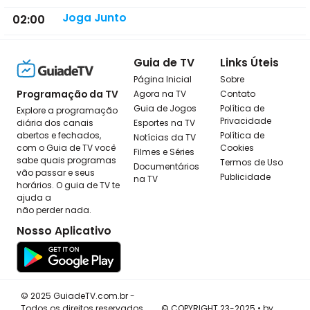
Joga Junto
02:00
Guia de TV
Links Úteis
Página Inicial
Sobre
Programação da TV
Agora na TV
Contato
Guia de Jogos
Política de
Explore a programação
Privacidade
diária dos canais
Esportes na TV
abertos e fechados,
Política de
Notícias da TV
com o Guia de TV você
Cookies
Filmes e Séries
sabe quais programas
Termos de Uso
Documentários
vão passar e seus
Publicidade
na TV
horários. O guia de TV te
ajuda a
não perder nada.
Nosso Aplicativo
© 2025 GuiadeTV.com.br -
Todos os direitos reservados
© COPYRIGHT 23-2025 • by