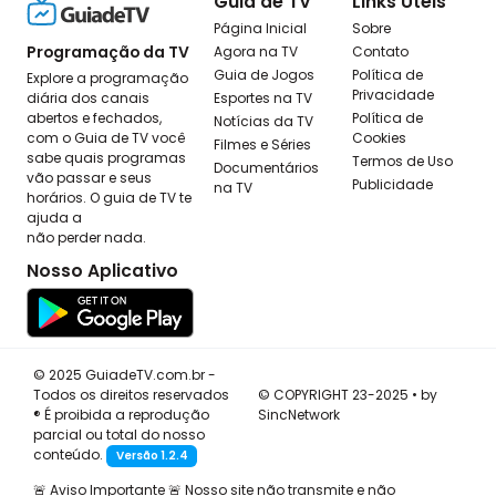
Guia de TV
Links Úteis
Página Inicial
Sobre
Programação da TV
Agora na TV
Contato
Guia de Jogos
Política de
Explore a programação
Privacidade
diária dos canais
Esportes na TV
abertos e fechados,
Política de
Notícias da TV
com o Guia de TV você
Cookies
Filmes e Séries
sabe quais programas
Termos de Uso
Documentários
vão passar e seus
Publicidade
na TV
horários. O guia de TV te
ajuda a
não perder nada.
Nosso Aplicativo
© 2025 GuiadeTV.com.br -
Todos os direitos reservados
© COPYRIGHT 23-2025 • by
® É proibida a reprodução
SincNetwork
parcial ou total do nosso
conteúdo.
Versão 1.2.4
🚨 Aviso Importante 🚨 Nosso site não transmite e não