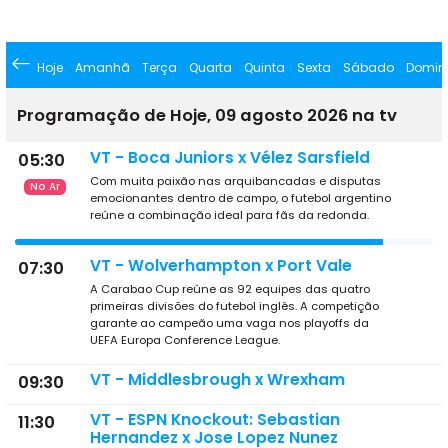
Hoje
Amanhã
Terça
Quarta
Quinta
Sexta
Sábado
Domin
Programação de Hoje, 09 agosto 2026 na tv
VT - Boca Juniors x Vélez Sarsfield
05:30
Com muita paixão nas arquibancadas e disputas
No Ar
emocionantes dentro de campo, o futebol argentino
reúne a combinação ideal para fãs da redonda.
VT - Wolverhampton x Port Vale
07:30
A Carabao Cup reúne as 92 equipes das quatro
primeiras divisões do futebol inglês. A competição
garante ao campeão uma vaga nos playoffs da
UEFA Europa Conference League.
VT - Middlesbrough x Wrexham
09:30
VT - ESPN Knockout: Sebastian
11:30
Hernandez x Jose Lopez Nunez