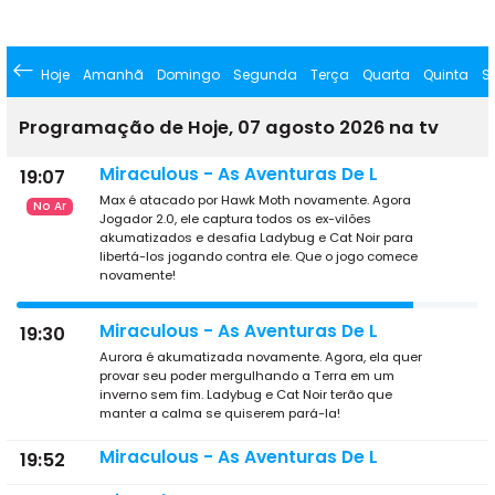
Hoje
Amanhã
Domingo
Segunda
Terça
Quarta
Quinta
S
Programação de Hoje, 07 agosto 2026 na tv
Miraculous - As Aventuras De L
19:07
Max é atacado por Hawk Moth novamente. Agora
No Ar
Jogador 2.0, ele captura todos os ex-vilões
akumatizados e desafia Ladybug e Cat Noir para
libertá-los jogando contra ele. Que o jogo comece
novamente!
Miraculous - As Aventuras De L
19:30
Aurora é akumatizada novamente. Agora, ela quer
provar seu poder mergulhando a Terra em um
inverno sem fim. Ladybug e Cat Noir terão que
manter a calma se quiserem pará-la!
Miraculous - As Aventuras De L
19:52