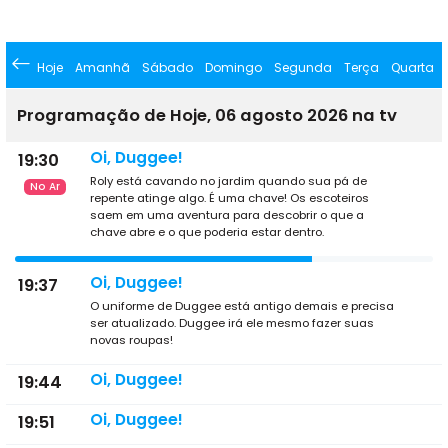
Hoje
Amanhã
Sábado
Domingo
Segunda
Terça
Quarta
Programação de Hoje, 06 agosto 2026 na tv
Oi, Duggee!
19:30
Roly está cavando no jardim quando sua pá de
No Ar
repente atinge algo. É uma chave! Os escoteiros
saem em uma aventura para descobrir o que a
chave abre e o que poderia estar dentro.
Oi, Duggee!
19:37
O uniforme de Duggee está antigo demais e precisa
ser atualizado. Duggee irá ele mesmo fazer suas
novas roupas!
Oi, Duggee!
19:44
Oi, Duggee!
19:51