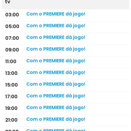
tv
Com o PREMIERE dá jogo!
03:00
Com o PREMIERE dá jogo!
05:00
Com o PREMIERE dá jogo!
07:00
Com o PREMIERE dá jogo!
09:00
Com o PREMIERE dá jogo!
11:00
Com o PREMIERE dá jogo!
13:00
Com o PREMIERE dá jogo!
15:00
Com o PREMIERE dá jogo!
17:00
Com o PREMIERE dá jogo!
19:00
Com o PREMIERE dá jogo!
21:00
Com o PREMIERE dá jogo!