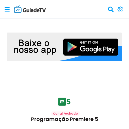
Canal Fechado
Programação Premiere 5