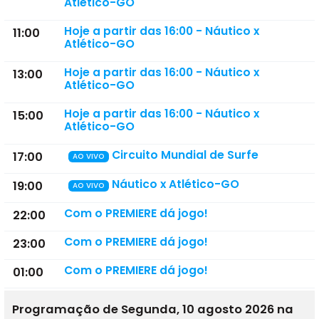
Atlético-GO
Hoje a partir das 16:00 - Náutico x
11:00
Atlético-GO
Hoje a partir das 16:00 - Náutico x
13:00
Atlético-GO
Hoje a partir das 16:00 - Náutico x
15:00
Atlético-GO
Circuito Mundial de Surfe
17:00
AO VIVO
Náutico x Atlético-GO
19:00
AO VIVO
Com o PREMIERE dá jogo!
22:00
Com o PREMIERE dá jogo!
23:00
Com o PREMIERE dá jogo!
01:00
Programação de Segunda, 10 agosto 2026 na