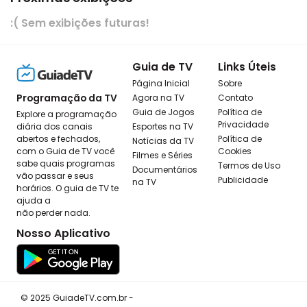
:( Sem exibições futuras!
Guia de TV
Links Úteis
Página Inicial
Sobre
Programação da TV
Agora na TV
Contato
Guia de Jogos
Política de
Explore a programação
Privacidade
diária dos canais
Esportes na TV
abertos e fechados,
Política de
Notícias da TV
com o Guia de TV você
Cookies
Filmes e Séries
sabe quais programas
Termos de Uso
Documentários
vão passar e seus
Publicidade
na TV
horários. O guia de TV te
ajuda a
não perder nada.
Nosso Aplicativo
© 2025 GuiadeTV.com.br -