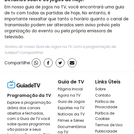
Em nosso guia de jogos na TV, você encontrará uma guia
de tv com todas as partidas de hoje, No entanto, é
importante ressaltar que tanto o horário quanto o canal de
transmissão podem ser alterados sem aviso prévio pela
organização do evento ou pela própria emissora de
televisão.
Gostou do nosso Guia de Jogos na TV, com a programação de
futebol? Compartilhe!
Compartilhe
Guia de TV
Links Úteis
Página Inicial
Sobre
Programação da TV
Agora na TV
Contato
Guia de Jogos
Política de
Explore a programação
Privacidade
diária dos canais
Esportes na TV
abertos e fechados,
Política de
Notícias da TV
com o Guia de TV você
Cookies
Filmes e Séries
sabe quais programas
Termos de Uso
Documentários
vão passar e seus
Publicidade
na TV