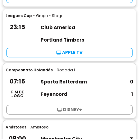
Leagues Cup
- Grupo - Stage
23:15
Club America
Portland Timbers
APPLE TV
Campeonato Holandês
- Rodada 1
07:15
Sparta Rotterdam
0
FIM DE
Feyenoord
1
JOGO
DISNEY+
Amistosos
- Amistoso
08:00
Manchester City
3