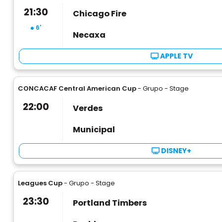
21:30
Chicago Fire
6'
Necaxa
APPLE TV
CONCACAF Central American Cup
- Grupo - Stage
22:00
Verdes
Municipal
DISNEY+
Leagues Cup
- Grupo - Stage
23:30
Portland Timbers