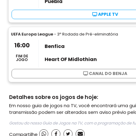
Puebla
APPLE TV
UEFA Europa League
- 3ª Rodada de Pré-eliminatória
16:00
Benfica
FIM DE
Heart OF Midlothian
JOGO
CANAL DO BENJA
Detalhes sobre os jogos de hoje:
Em nosso guia de jogos na TV, você encontrará uma guia
transmissão podem ser alterados sem aviso prévio pela
Gostou do nosso Guia de Jogos na TV, com a programação de fu
Compartilhe