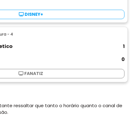
DISNEY+
ura - 4
etico
1
0
FANATIZ
tante ressaltar que tanto o horário quanto o canal de
são.