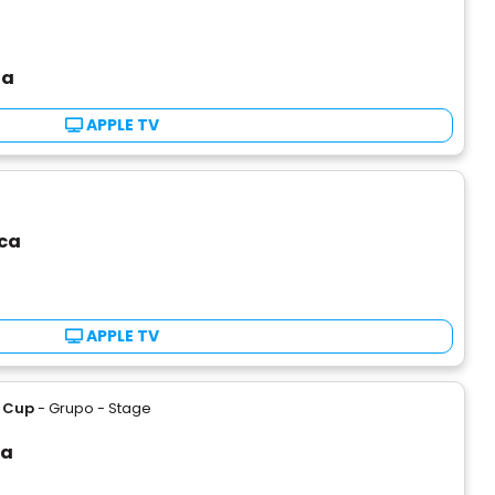
na
APPLE TV
ca
APPLE TV
 Cup
- Grupo - Stage
ua