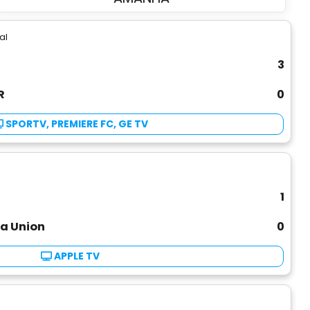
al
3
R
0
SPORTV, PREMIERE FC, GE TV
1
ia Union
0
APPLE TV