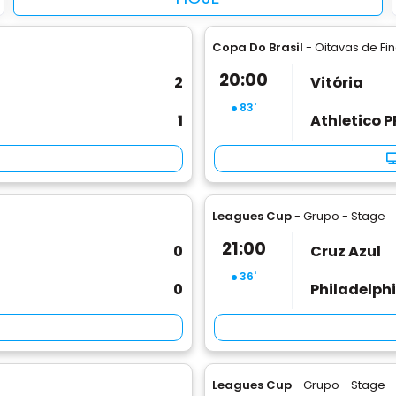
Copa Do Brasil
- Oitavas de Fin
20:00
2
Vitória
83'
1
Athletico P
Leagues Cup
- Grupo - Stage
21:00
0
Cruz Azul
36'
0
Philadelph
Leagues Cup
- Grupo - Stage