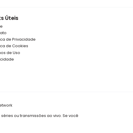
ks Úteis
re
ato
tica de Privacidade
tica de Cookies
os de Uso
icidade
etwork
, séries ou transmissões ao vivo. Se você