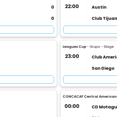
22:00
0
Austin
0
Club Tijua
Leagues Cup
- Grupo - Stage
23:00
Club Ameri
San Diego
CONCACAF Central American
00:00
CD Motag