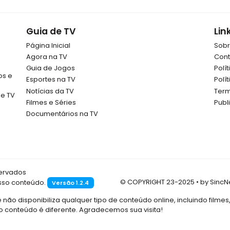
Guia de TV
Lin
Página Inicial
Sob
Agora na TV
Cont
Guia de Jogos
Polí
os e
Esportes na TV
Polí
Notícias da TV
Term
de TV
Filmes e Séries
Publ
Documentários na TV
servados
© COPYRIGHT 23-2025 • by SincN
osso conteúdo.
Versão 1.2.4
e não disponibiliza qualquer tipo de conteúdo online, incluindo filmes
 conteúdo é diferente. Agradecemos sua visita!