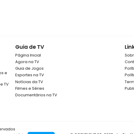
Guia de TV
Lin
Página Inicial
Sob
Agora na TV
Cont
Guia de Jogos
Polí
os e
Esportes na TV
Polí
Notícias da TV
Term
de TV
Filmes e Séries
Publ
Documentários na TV
servados