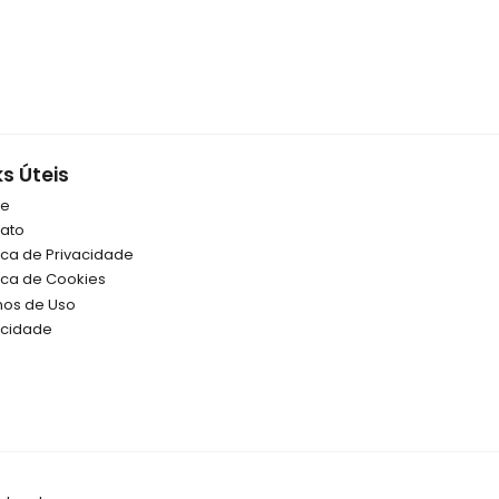
ks Úteis
re
ato
tica de Privacidade
tica de Cookies
os de Uso
icidade