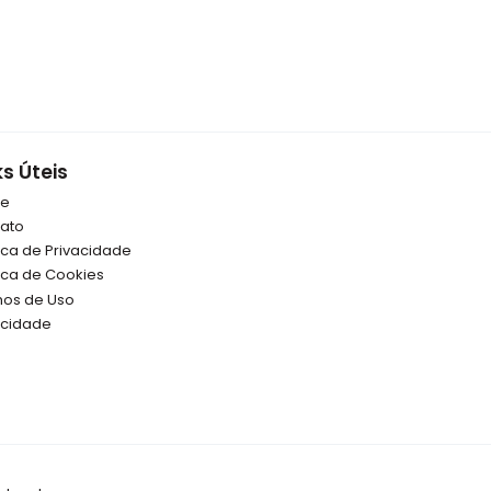
ks Úteis
re
ato
tica de Privacidade
tica de Cookies
os de Uso
icidade