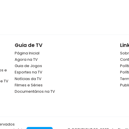
Guia de TV
Lin
Página Inicial
Sob
Agora na TV
Cont
Guia de Jogos
Polí
os e
Esportes na TV
Polí
Notícias da TV
Term
de TV
Filmes e Séries
Publ
Documentários na TV
servados