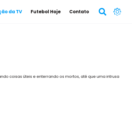
ão da TV
Futebol Hoje
Contato
ndo coisas úteis e enterrando os mortos, até que uma intrusa