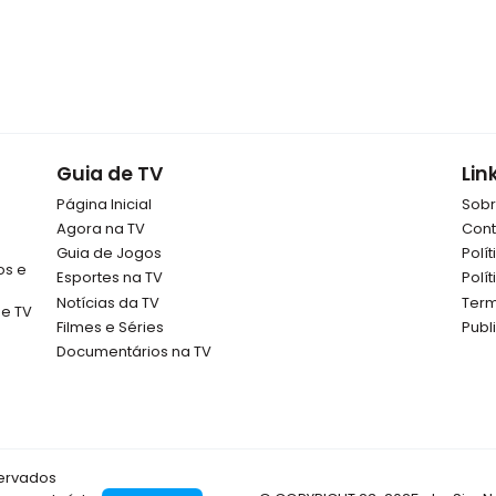
Guia de TV
Lin
Página Inicial
Sob
Agora na TV
Cont
Guia de Jogos
Polí
os e
Esportes na TV
Polí
Notícias da TV
Term
de TV
Filmes e Séries
Publ
Documentários na TV
servados