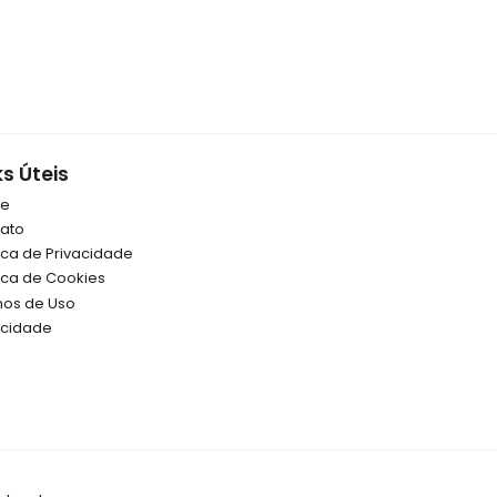
ks Úteis
re
ato
tica de Privacidade
tica de Cookies
os de Uso
icidade