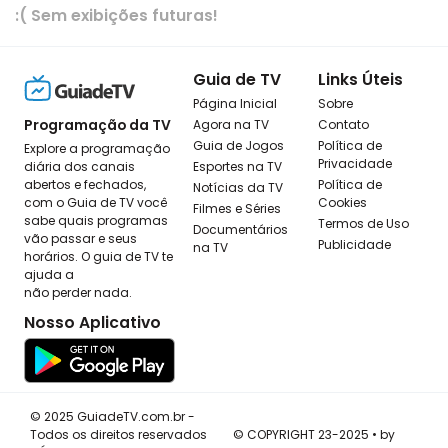
:( Sem exibições futuras!
Guia de TV
Links Úteis
Página Inicial
Sobre
Programação da TV
Agora na TV
Contato
Guia de Jogos
Política de
Explore a programação
Privacidade
diária dos canais
Esportes na TV
abertos e fechados,
Política de
Notícias da TV
com o Guia de TV você
Cookies
Filmes e Séries
sabe quais programas
Termos de Uso
Documentários
vão passar e seus
Publicidade
na TV
horários. O guia de TV te
ajuda a
não perder nada.
Nosso Aplicativo
© 2025 GuiadeTV.com.br -
Todos os direitos reservados
© COPYRIGHT 23-2025 • by