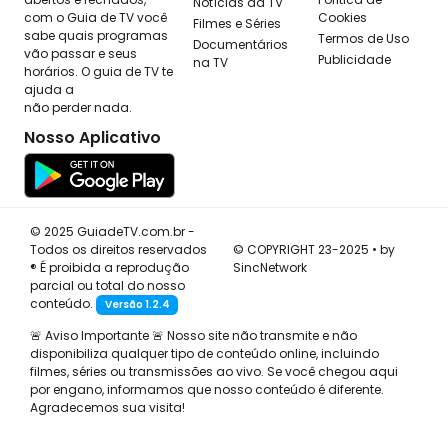
Notícias da TV
com o Guia de TV você
Cookies
Filmes e Séries
sabe quais programas
Termos de Uso
Documentários
vão passar e seus
Publicidade
na TV
horários. O guia de TV te
ajuda a
não perder nada.
Nosso Aplicativo
© 2025 GuiadeTV.com.br -
Todos os direitos reservados
© COPYRIGHT 23-2025 • by
® É proibida a reprodução
SincNetwork
parcial ou total do nosso
conteúdo.
Versão 1.2.4
🚨 Aviso Importante 🚨 Nosso site não transmite e não
disponibiliza qualquer tipo de conteúdo online, incluindo
filmes, séries ou transmissões ao vivo. Se você chegou aqui
por engano, informamos que nosso conteúdo é diferente.
Agradecemos sua visita!