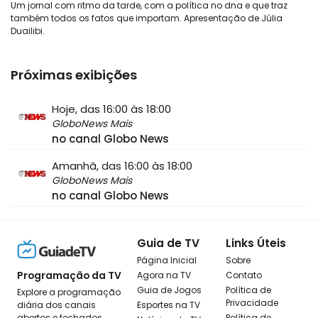
Um jornal com ritmo da tarde, com a política no dna e que traz
também todos os fatos que importam. Apresentação de Júlia
Duailibi.
Próximas exibições
Hoje, das 16:00 às 18:00
GloboNews Mais
no canal Globo News
Amanhã, das 16:00 às 18:00
GloboNews Mais
no canal Globo News
Guia de TV
Links Úteis
Página Inicial
Sobre
Programação da TV
Agora na TV
Contato
Guia de Jogos
Política de
Explore a programação
Privacidade
diária dos canais
Esportes na TV
abertos e fechados,
Política de