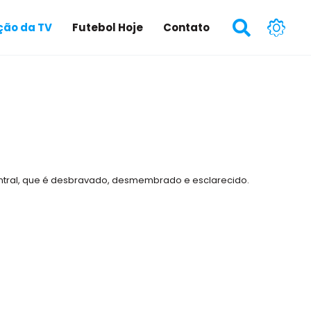
ão da TV
Futebol Hoje
Contato
entral, que é desbravado, desmembrado e esclarecido.