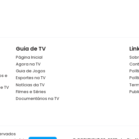
Guia de TV
Lin
Página Inicial
Sob
Agora na TV
Cont
Guia de Jogos
Polí
os e
Esportes na TV
Polí
Notícias da TV
Term
de TV
Filmes e Séries
Publ
Documentários na TV
servados