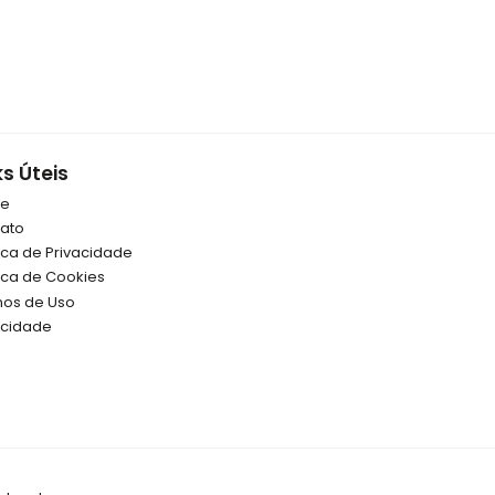
ks Úteis
re
ato
tica de Privacidade
tica de Cookies
os de Uso
icidade