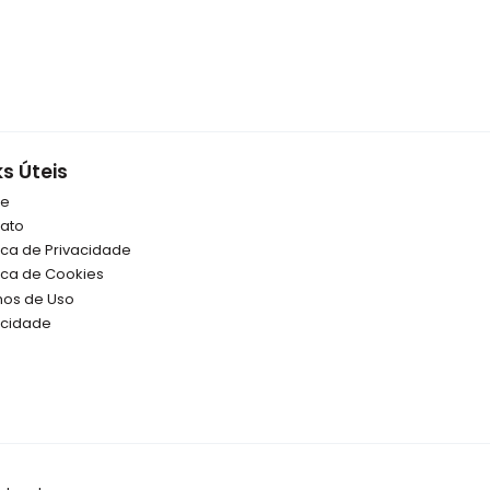
ks Úteis
re
ato
tica de Privacidade
tica de Cookies
os de Uso
icidade