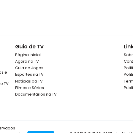
Guia de TV
Lin
Página Inicial
Sob
Agora na TV
Cont
Guia de Jogos
Polí
os e
Esportes na TV
Polí
Notícias da TV
Term
de TV
Filmes e Séries
Publ
Documentários na TV
servados