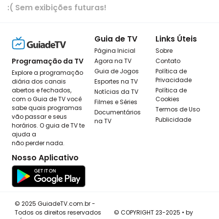
:( Sem exibições futuras!
Guia de TV
Links Úteis
Página Inicial
Sobre
Programação da TV
Agora na TV
Contato
Guia de Jogos
Política de
Explore a programação
Privacidade
diária dos canais
Esportes na TV
abertos e fechados,
Política de
Notícias da TV
com o Guia de TV você
Cookies
Filmes e Séries
sabe quais programas
Termos de Uso
Documentários
vão passar e seus
Publicidade
na TV
horários. O guia de TV te
ajuda a
não perder nada.
Nosso Aplicativo
© 2025 GuiadeTV.com.br -
Todos os direitos reservados
© COPYRIGHT 23-2025 • by