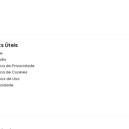
ks Úteis
re
ato
tica de Privacidade
tica de Cookies
os de Uso
icidade