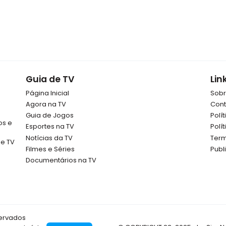
Guia de TV
Lin
Página Inicial
Sob
Agora na TV
Cont
Guia de Jogos
Polí
os e
Esportes na TV
Polí
Notícias da TV
Term
de TV
Filmes e Séries
Publ
Documentários na TV
servados