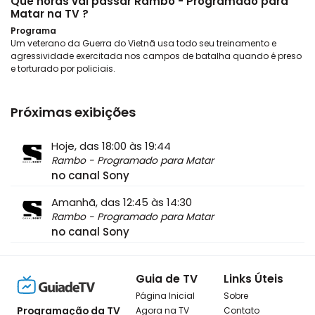
Que horas vai passar Rambo - Programado para
Matar na TV ?
Programa
Um veterano da Guerra do Vietnã usa todo seu treinamento e
agressividade exercitada nos campos de batalha quando é preso
e torturado por policiais.
Próximas exibições
Hoje, das 18:00 às 19:44
Rambo - Programado para Matar
no canal Sony
Amanhã, das 12:45 às 14:30
Rambo - Programado para Matar
no canal Sony
Guia de TV
Links Úteis
Página Inicial
Sobre
Programação da TV
Agora na TV
Contato