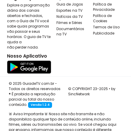
Guia de Jogos
Política de
Explore a programação
Privacidade
diária dos canais
Esportes na TV
abertos e fechados,
Política de
Notícias da TV
com o Guia de TV você
Cookies
Filmes e Séries
sabe quais programas
Termos de Uso
Documentários
vão passar e seus
Publicidade
na TV
horários. O guia de TV te
ajuda a
não perder nada.
Nosso Aplicativo
© 2025 GuiadeTV.com.br -
Todos os direitos reservados
© COPYRIGHT 23-2025 • by
® É proibida a reprodução
SincNetwork
parcial ou total do nosso
conteúdo.
Versão 1.2.4
🚨 Aviso Importante 🚨 Nosso site não transmite e não
disponibiliza qualquer tipo de conteúdo online, incluindo
filmes, séries ou transmissões ao vivo. Se você chegou aqui
por engano, informamos que nosso conteúdo é diferente.