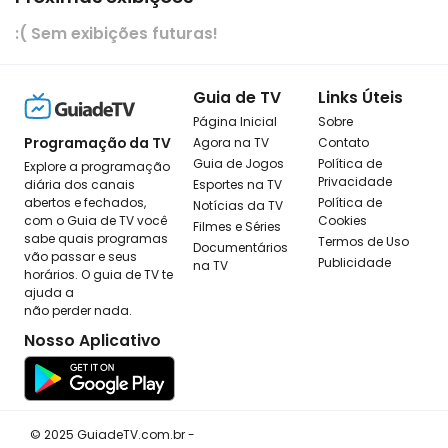
:( Sem exibições futuras!
Guia de TV
Links Úteis
Página Inicial
Sobre
Programação da TV
Agora na TV
Contato
Guia de Jogos
Política de
Explore a programação
Privacidade
diária dos canais
Esportes na TV
abertos e fechados,
Política de
Notícias da TV
com o Guia de TV você
Cookies
Filmes e Séries
sabe quais programas
Termos de Uso
Documentários
vão passar e seus
Publicidade
na TV
horários. O guia de TV te
ajuda a
não perder nada.
Nosso Aplicativo
© 2025 GuiadeTV.com.br -