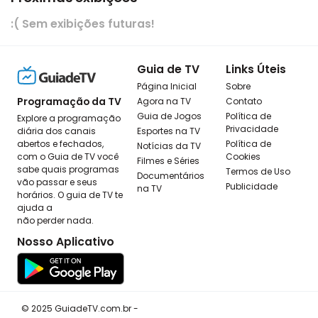
:( Sem exibições futuras!
Guia de TV
Links Úteis
Página Inicial
Sobre
Programação da TV
Agora na TV
Contato
Guia de Jogos
Política de
Explore a programação
Privacidade
diária dos canais
Esportes na TV
abertos e fechados,
Política de
Notícias da TV
com o Guia de TV você
Cookies
Filmes e Séries
sabe quais programas
Termos de Uso
Documentários
vão passar e seus
Publicidade
na TV
horários. O guia de TV te
ajuda a
não perder nada.
Nosso Aplicativo
© 2025 GuiadeTV.com.br -