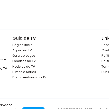
Guia de TV
Lin
Página Inicial
Sob
Agora na TV
Cont
Guia de Jogos
Polí
os e
Esportes na TV
Polí
Notícias da TV
Term
de TV
Filmes e Séries
Publ
Documentários na TV
servados