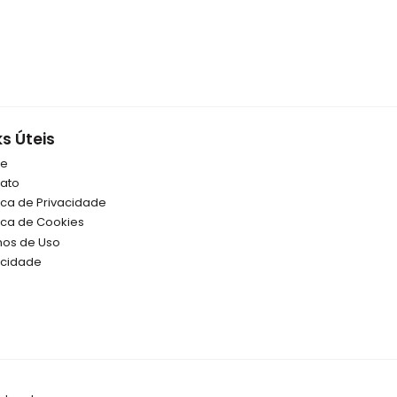
ks Úteis
re
ato
tica de Privacidade
tica de Cookies
os de Uso
icidade