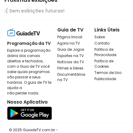
:( Sem exibições futuras!
Guia de TV
Links Úteis
Página Inicial
Sobre
Programação da TV
Agora na TV
Contato
Guia de Jogos
Política de
Explore a programação
Privacidade
diária dos canais
Esportes na TV
abertos e fechados,
Política de
Notícias da TV
com o Guia de TV você
Cookies
Filmes e Séries
sabe quais programas
Termos de Uso
Documentários
vão passar e seus
Publicidade
na TV
horários. O guia de TV te
ajuda a
não perder nada.
Nosso Aplicativo
© 2025 GuiadeTV.com.br -