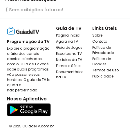
:( Sem exibições futuras!
Guia de TV
Links Úteis
Página Inicial
Sobre
Programação da TV
Agora na TV
Contato
Guia de Jogos
Política de
Explore a programação
Privacidade
diária dos canais
Esportes na TV
abertos e fechados,
Política de
Notícias da TV
com o Guia de TV você
Cookies
Filmes e Séries
sabe quais programas
Termos de Uso
Documentários
vão passar e seus
Publicidade
na TV
horários. O guia de TV te
ajuda a
não perder nada.
Nosso Aplicativo
© 2025 GuiadeTV.com.br -