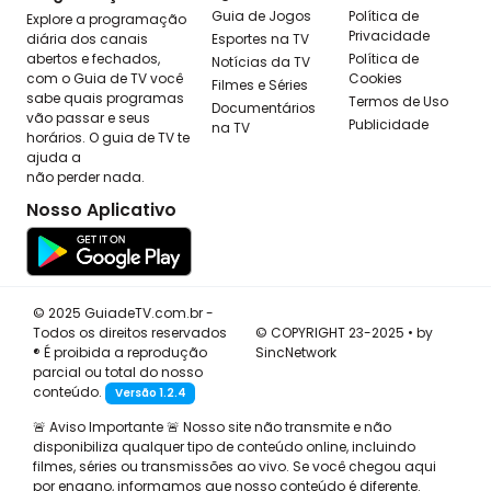
Guia de Jogos
Política de
Explore a programação
Privacidade
diária dos canais
Esportes na TV
abertos e fechados,
Política de
Notícias da TV
com o Guia de TV você
Cookies
Filmes e Séries
sabe quais programas
Termos de Uso
Documentários
vão passar e seus
Publicidade
na TV
horários. O guia de TV te
ajuda a
não perder nada.
Nosso Aplicativo
© 2025 GuiadeTV.com.br -
Todos os direitos reservados
© COPYRIGHT 23-2025 • by
® É proibida a reprodução
SincNetwork
parcial ou total do nosso
conteúdo.
Versão 1.2.4
🚨 Aviso Importante 🚨 Nosso site não transmite e não
disponibiliza qualquer tipo de conteúdo online, incluindo
filmes, séries ou transmissões ao vivo. Se você chegou aqui
por engano, informamos que nosso conteúdo é diferente.