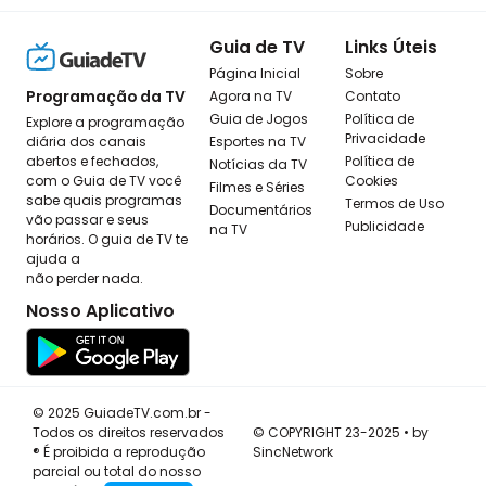
Guia de TV
Links Úteis
Página Inicial
Sobre
Programação da TV
Agora na TV
Contato
Guia de Jogos
Política de
Explore a programação
Privacidade
diária dos canais
Esportes na TV
abertos e fechados,
Política de
Notícias da TV
com o Guia de TV você
Cookies
Filmes e Séries
sabe quais programas
Termos de Uso
Documentários
vão passar e seus
Publicidade
na TV
horários. O guia de TV te
ajuda a
não perder nada.
Nosso Aplicativo
© 2025 GuiadeTV.com.br -
Todos os direitos reservados
© COPYRIGHT 23-2025 • by
® É proibida a reprodução
SincNetwork
parcial ou total do nosso