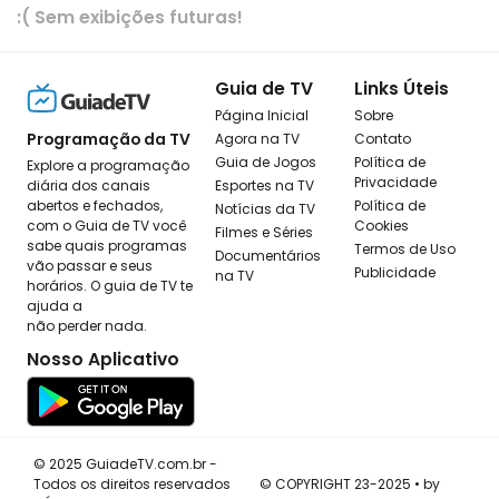
:( Sem exibições futuras!
Guia de TV
Links Úteis
Página Inicial
Sobre
Programação da TV
Agora na TV
Contato
Guia de Jogos
Política de
Explore a programação
Privacidade
diária dos canais
Esportes na TV
abertos e fechados,
Política de
Notícias da TV
com o Guia de TV você
Cookies
Filmes e Séries
sabe quais programas
Termos de Uso
Documentários
vão passar e seus
Publicidade
na TV
horários. O guia de TV te
ajuda a
não perder nada.
Nosso Aplicativo
© 2025 GuiadeTV.com.br -
Todos os direitos reservados
© COPYRIGHT 23-2025 • by