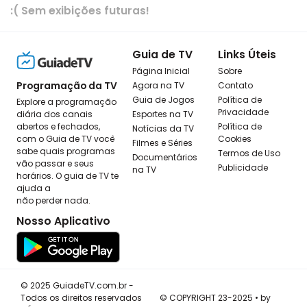
:( Sem exibições futuras!
Guia de TV
Links Úteis
Página Inicial
Sobre
Programação da TV
Agora na TV
Contato
Guia de Jogos
Política de
Explore a programação
Privacidade
diária dos canais
Esportes na TV
abertos e fechados,
Política de
Notícias da TV
com o Guia de TV você
Cookies
Filmes e Séries
sabe quais programas
Termos de Uso
Documentários
vão passar e seus
Publicidade
na TV
horários. O guia de TV te
ajuda a
não perder nada.
Nosso Aplicativo
© 2025 GuiadeTV.com.br -
Todos os direitos reservados
© COPYRIGHT 23-2025 • by