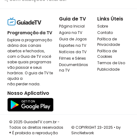
Guia de TV
Links Úteis
Página Inicial
Sobre
Programação da TV
Agora na TV
Contato
Guia de Jogos
Política de
Explore a programação
Privacidade
diária dos canais
Esportes na TV
abertos e fechados,
Política de
Notícias da TV
com o Guia de TV você
Cookies
Filmes e Séries
sabe quais programas
Termos de Uso
Documentários
vão passar e seus
Publicidade
na TV
horários. O guia de TV te
ajuda a
não perder nada.
Nosso Aplicativo
© 2025 GuiadeTV.com.br -
Todos os direitos reservados
© COPYRIGHT 23-2025 • by
® É proibida a reprodução
SincNetwork