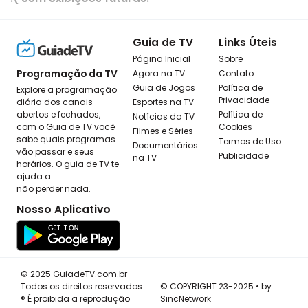
Guia de TV
Links Úteis
Página Inicial
Sobre
Programação da TV
Agora na TV
Contato
Guia de Jogos
Política de
Explore a programação
Privacidade
diária dos canais
Esportes na TV
abertos e fechados,
Política de
Notícias da TV
com o Guia de TV você
Cookies
Filmes e Séries
sabe quais programas
Termos de Uso
Documentários
vão passar e seus
Publicidade
na TV
horários. O guia de TV te
ajuda a
não perder nada.
Nosso Aplicativo
© 2025 GuiadeTV.com.br -
Todos os direitos reservados
© COPYRIGHT 23-2025 • by
® É proibida a reprodução
SincNetwork