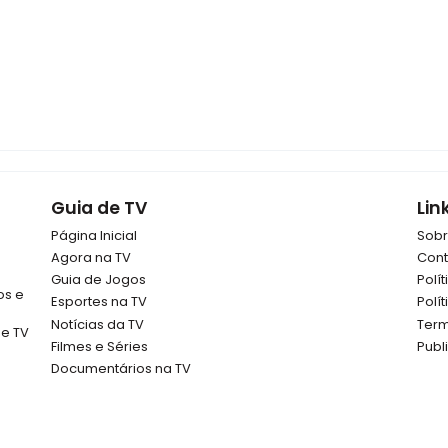
Guia de TV
Lin
Página Inicial
Sob
Agora na TV
Cont
Guia de Jogos
Polí
os e
Esportes na TV
Polí
Notícias da TV
Term
de TV
Filmes e Séries
Publ
Documentários na TV