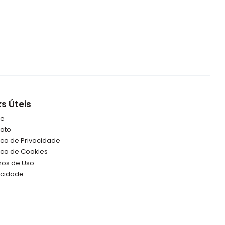
ks Úteis
re
ato
tica de Privacidade
tica de Cookies
os de Uso
icidade