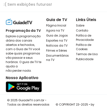
:( Sem exibições futuras!
Guia de TV
Links Úteis
Página Inicial
Sobre
Programação da TV
Agora na TV
Contato
Guia de Jogos
Política de
Explore a programação
Privacidade
diária dos canais
Esportes na TV
abertos e fechados,
Política de
Notícias da TV
com o Guia de TV você
Cookies
Filmes e Séries
sabe quais programas
Termos de Uso
Documentários
vão passar e seus
Publicidade
na TV
horários. O guia de TV te
ajuda a
não perder nada.
Nosso Aplicativo
© 2025 GuiadeTV.com.br -
Todos os direitos reservados
© COPYRIGHT 23-2025 • by