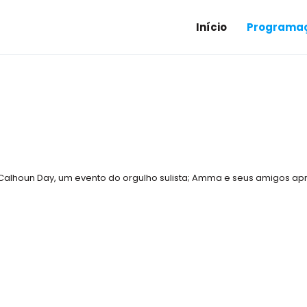
Início
Programaç
lhoun Day, um evento do orgulho sulista; Amma e seus amigos ap