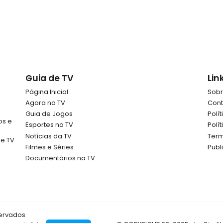
Guia de TV
Lin
Página Inicial
Sob
Agora na TV
Cont
Guia de Jogos
Polí
os e
Esportes na TV
Polí
Notícias da TV
Term
de TV
Filmes e Séries
Publ
Documentários na TV
servados