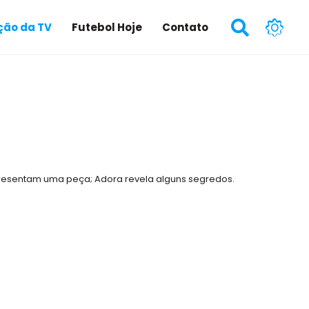
ão da TV
Futebol Hoje
Contato
resentam uma peça; Adora revela alguns segredos.