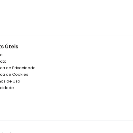
ks Úteis
re
ato
tica de Privacidade
tica de Cookies
os de Uso
icidade