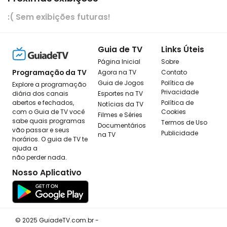
:( Sem exibições futuras!
Guia de TV
Links Úteis
Página Inicial
Sobre
Programação da TV
Agora na TV
Contato
Guia de Jogos
Política de
Explore a programação
Privacidade
diária dos canais
Esportes na TV
abertos e fechados,
Política de
Notícias da TV
com o Guia de TV você
Cookies
Filmes e Séries
sabe quais programas
Termos de Uso
Documentários
vão passar e seus
Publicidade
na TV
horários. O guia de TV te
ajuda a
não perder nada.
Nosso Aplicativo
© 2025 GuiadeTV.com.br -