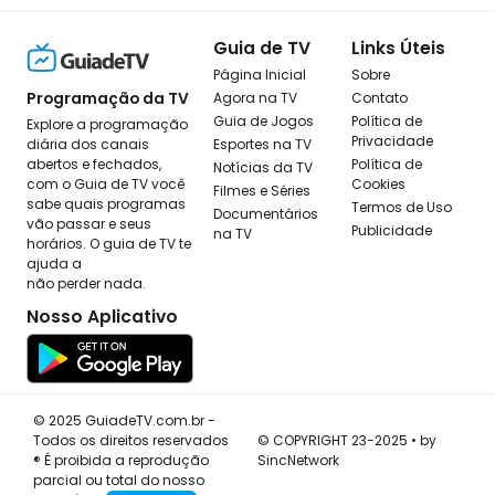
Guia de TV
Links Úteis
Página Inicial
Sobre
Programação da TV
Agora na TV
Contato
Guia de Jogos
Política de
Explore a programação
Privacidade
diária dos canais
Esportes na TV
abertos e fechados,
Política de
Notícias da TV
com o Guia de TV você
Cookies
Filmes e Séries
sabe quais programas
Termos de Uso
Documentários
vão passar e seus
Publicidade
na TV
horários. O guia de TV te
ajuda a
não perder nada.
Nosso Aplicativo
© 2025 GuiadeTV.com.br -
Todos os direitos reservados
© COPYRIGHT 23-2025 • by
® É proibida a reprodução
SincNetwork
parcial ou total do nosso