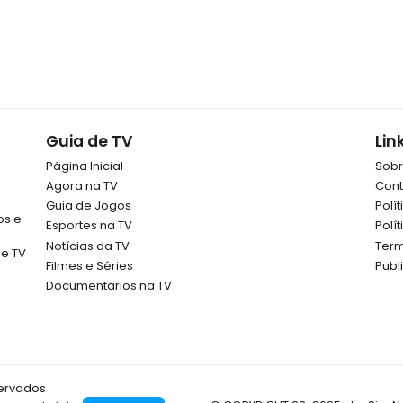
Guia de TV
Lin
Página Inicial
Sob
Agora na TV
Cont
Guia de Jogos
Polí
os e
Esportes na TV
Polí
Notícias da TV
Term
de TV
Filmes e Séries
Publ
Documentários na TV
servados