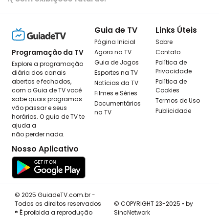
Guia de TV
Links Úteis
Página Inicial
Sobre
Programação da TV
Agora na TV
Contato
Guia de Jogos
Política de
Explore a programação
Privacidade
diária dos canais
Esportes na TV
abertos e fechados,
Política de
Notícias da TV
com o Guia de TV você
Cookies
Filmes e Séries
sabe quais programas
Termos de Uso
Documentários
vão passar e seus
Publicidade
na TV
horários. O guia de TV te
ajuda a
não perder nada.
Nosso Aplicativo
© 2025 GuiadeTV.com.br -
Todos os direitos reservados
© COPYRIGHT 23-2025 • by
® É proibida a reprodução
SincNetwork