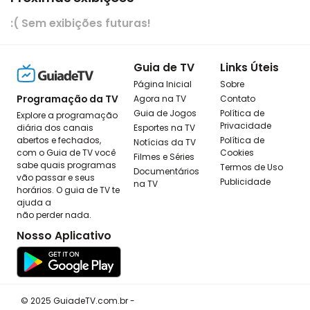
:( Sem exibições futuras!
Guia de TV
Links Úteis
Página Inicial
Sobre
Programação da TV
Agora na TV
Contato
Guia de Jogos
Política de
Explore a programação
Privacidade
diária dos canais
Esportes na TV
abertos e fechados,
Política de
Notícias da TV
com o Guia de TV você
Cookies
Filmes e Séries
sabe quais programas
Termos de Uso
Documentários
vão passar e seus
Publicidade
na TV
horários. O guia de TV te
ajuda a
não perder nada.
Nosso Aplicativo
© 2025 GuiadeTV.com.br -