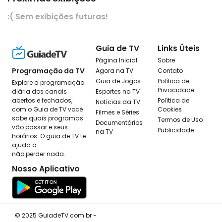
:( Sem exibições futuras!
Guia de TV
Links Úteis
Página Inicial
Sobre
Programação da TV
Agora na TV
Contato
Guia de Jogos
Política de
Explore a programação
Privacidade
diária dos canais
Esportes na TV
abertos e fechados,
Política de
Notícias da TV
com o Guia de TV você
Cookies
Filmes e Séries
sabe quais programas
Termos de Uso
Documentários
vão passar e seus
Publicidade
na TV
horários. O guia de TV te
ajuda a
não perder nada.
Nosso Aplicativo
© 2025 GuiadeTV.com.br -