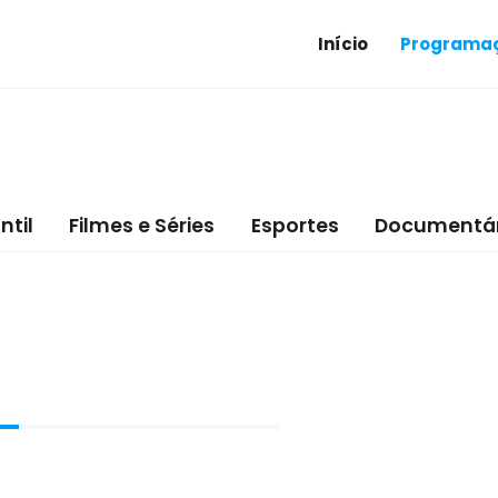
Início
Programaç
ntil
Filmes e Séries
Esportes
Documentár