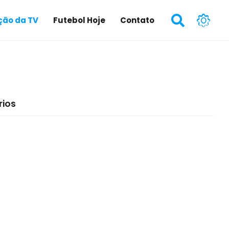
ão da TV
Futebol Hoje
Contato
ios