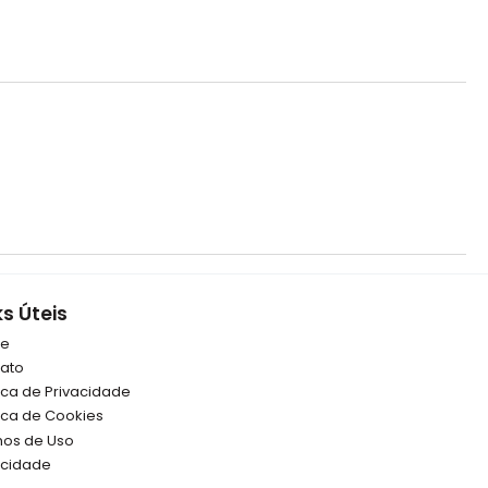
ks Úteis
re
ato
tica de Privacidade
tica de Cookies
os de Uso
icidade