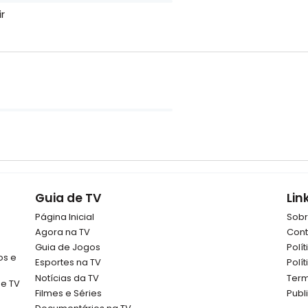
r
Guia de TV
Lin
Página Inicial
Sob
Agora na TV
Cont
Guia de Jogos
Polí
os e
Esportes na TV
Polí
Notícias da TV
Term
de TV
Filmes e Séries
Publ